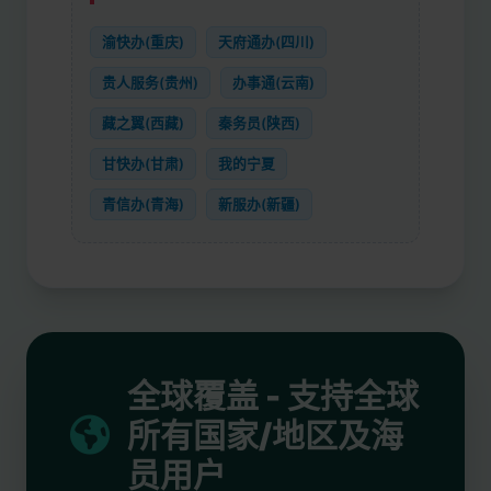
渝快办(重庆)
天府通办(四川)
贵人服务(贵州)
办事通(云南)
藏之翼(西藏)
秦务员(陕西)
甘快办(甘肃)
我的宁夏
青信办(青海)
新服办(新疆)
全球覆盖 - 支持全球
所有国家/地区及海
员用户