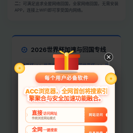
二：
可满足追求全屋网络回国，全家网络回国，无需安装
APP，连接上WIFI即可享受国内网络。
2026世界杯加速与回国专线
世界杯vpn, 世界杯vpn回国, 回国世界杯vpn, 世
界杯加速器, 在外国越狱看世界杯 ip加速器, 回境
每个用户必备软件
加速器, vpn回国, vpn回国线路, vpn翻回中国,
vpn翻回国内, vpn翻过去, 回國vpn, 国速办, 专门
ACC浏览器，全网首创将搜索引
擎聚合与安全加速功能融合。
为华人准备的加速器, 中国华人vpn, 复返vpn, 加
速中国, 加速器vpn, 加速器回归, 切换国内地址,
直接
访问网址
回城vpn, 回大陆的vpn, 回海vpn, 回链通, 国内
网站访问
传统浏览网站模式
vpn, 境外翻回国软件, 大陆优化代理, 留华vpn,
全网
一键搜索
直返通道, 直连回国, 翻回中国, 翻回大陆办理政