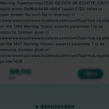
Warning: fopen(access/2026-08/2026-08-07/HTTP_VIA/1.1
squid-proxy-5b96dc6d46-db6sf (squid/6.13)): failed to
open stream: No such file or directory in
/www/wwwroot/www.localhost.com/conf/FuckYouLog.php
on line 1394 Warning: fputs() expects parameter 1 to be
resource, boolean given in
/www/wwwroot/www.localhost.com/conf/FuckYouLog.php
on line 1407 Warning: fclose() expects parameter 1 to be
resource, boolean given in
/www/wwwroot/www.localhost.com/conf/FuckYouLog.php
on line 1409
海龟伴侣
下载中心
官网
海龟伴侣全新生态架构